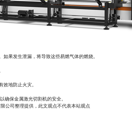
封。如果发生泄漏，将导致这些易燃气体的燃烧。
。
便有效地防止火灾。
以确保金属激光切割机的安全。
能装备有限公司整理提供，此文观点不代表本站观点