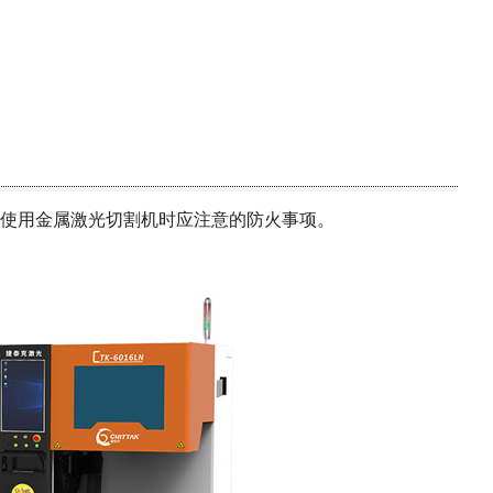
使用金属激光切割机时应注意的防火事项。