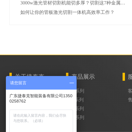
3000w激光管材切割机能切多厚？切割这7种金属…
如何让你的管板激光切割一体机高效率工作？
关于捷泰克
产品展示
请您留言
公司简介
Q系列
广东捷泰克智能装备有限公司1350
企业文化
T系列
0258762
发展历程
C系列
荣誉资质
H系列