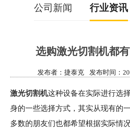
公司新闻
行业资讯
选购激光切割机都有
发布者：捷泰克 发布时间：2021/11
激光切割机
这种设备在实际进行选
身的一些选择方式，其实从现有的
多数的朋友们也都希望根据实际情