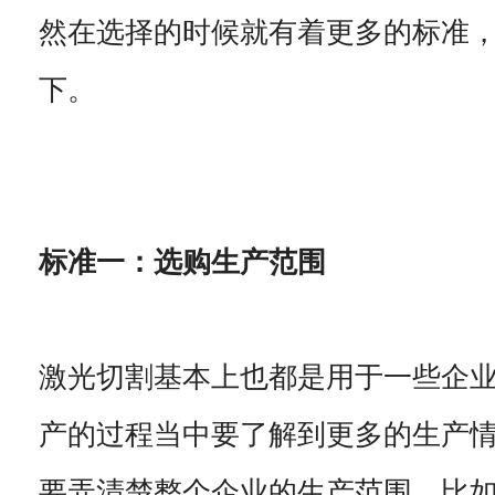
然在选择的时候就有着更多的标准
下。
标准一：选购生产范围
激光切割基本上也都是用于一些企
产的过程当中要了解到更多的生产
要弄清楚整个企业的生产范围，比