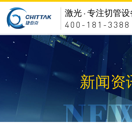
激光
专注切管设
400-181-3388
新闻资