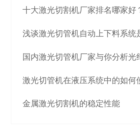
光值得…
十大激光切割机厂家排名哪家好
浅谈激光切管机自动上下料系统
升加…
国内激光切管机厂家与你分析光
应用…
激光切管机在液压系统中的如何
金属激光切割机的稳定性能