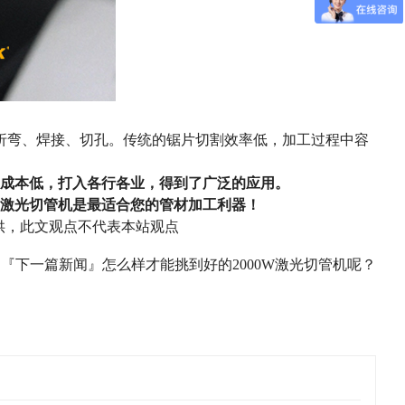
折弯、焊接、切孔。传统的锯片切割效率低，加工过程中容
成本低，打入各行各业，得到了广泛的应用。
激光切管机是最适合您的管材加工利器！
理提供，此文观点不代表本站观点
『下一篇新闻』
怎么样才能挑到好的2000W激光切管机呢？