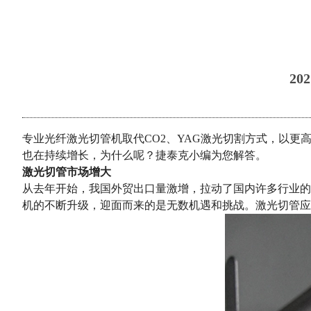
2
专业光纤激光切管机取代CO2、YAG激光切割方式，以
也在持续增长，为什么呢？捷泰克小编为您解答。
激光切管市场增大
从去年开始，我国外贸出口量激增，拉动了国内许多行业的
机的不断升级，迎面而来的是无数机遇和挑战。激光切管应