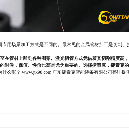
同应用场景加工方式是不同的。最常见的金属管材加工是切割、
至在管材上雕刻各种图案。激光切管方式凭借着其切割精度高，
的时候，保值、性价比高是尤为重要的。选择捷泰克，捷泰克的
么呢？ www.jtk98.com 广东捷泰克智能装备有限公司整