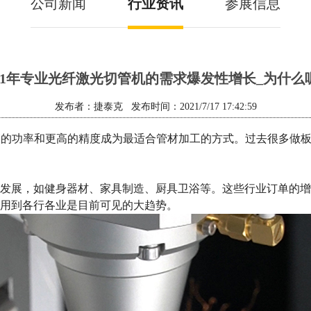
公司新闻
行业资讯
参展信息
021年专业光纤激光切管机的需求爆发性增长_为什么
发布者：捷泰克 发布时间：2021/7/17 17:42:59
更高的功率和更高的精度成为最适合管材加工的方式。过去很多做
发展，如健身器材、家具制造、厨具卫浴等。这些行业订单的增
用到各行各业是目前可见的大趋势。