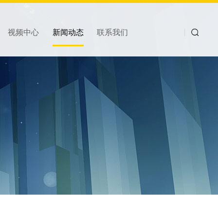
视频中心
新闻动态
联系我们