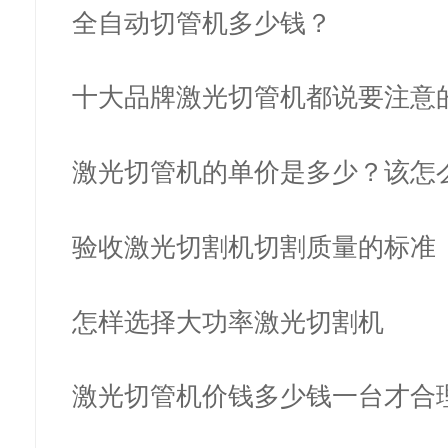
全自动切管机多少钱？
十大品牌激光切管机都说要注意
全操作…
激光切管机的单价是多少？该怎
择？
验收激光切割机切割质量的标准
怎样选择大功率激光切割机
激光切管机价钱多少钱一台才合