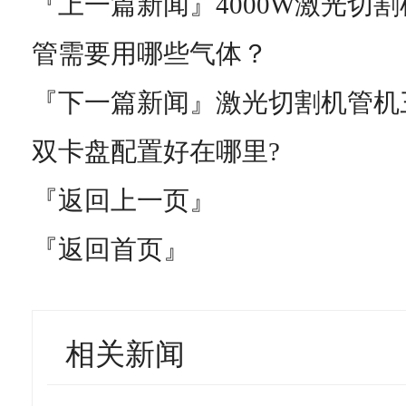
『上一篇新闻』
4000W激光切
管需要用哪些气体？
『下一篇新闻』
激光切割机管机
双卡盘配置好在哪里?
『返回上一页』
『返回首页』
相关新闻