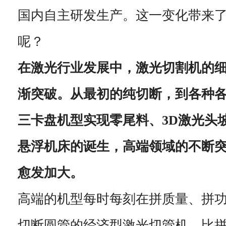
国内自主研发生产。这一变化带来
呢？
在激光行业发展中，激光切割机的
渐突破。从最初的纯切断，到各种
三卡盘机型实现零尾料、3D激光头
悬浮机床的诞生，高端领域的不断
愈发加大。
高端的机型每时每刻在拼质量、拼
切断圆管的经济型激光切管机，比