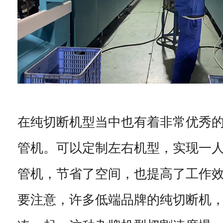
在纯切断机型当中也有着非常优秀
管机。可以定制左右机型，实现一
管机，节省了空间，也提高了工作
要注意，许多低端品牌的纯切断机