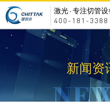
激光
专注切管设
400-181-3388
新闻资