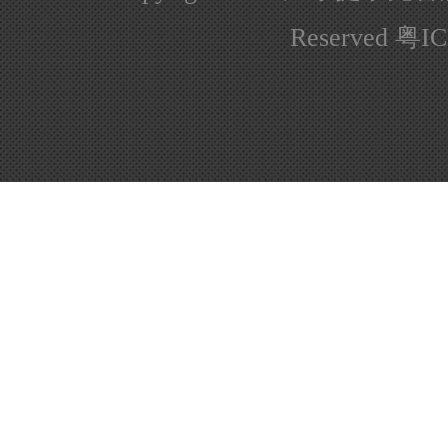
Reserved
粤IC