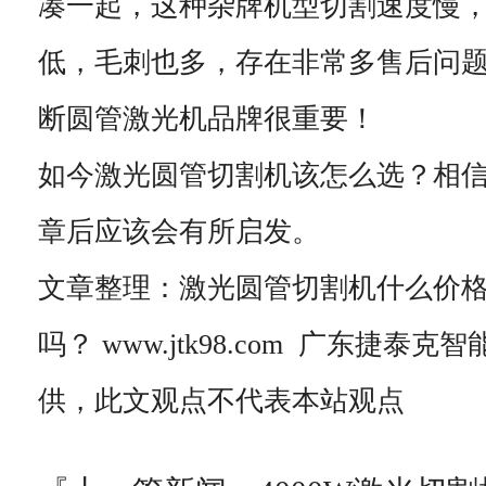
凑一起，这种杂牌机型切割速度慢
低，毛刺也多，存在非常多售后问
断圆管激光机品牌很重要！
如今激光圆管切割机该怎么选？相
章后应该会有所启发。
文章整理：激光圆管切割机什么价
吗？ www.jtk98.com 广东捷
供，此文观点不代表本站观点