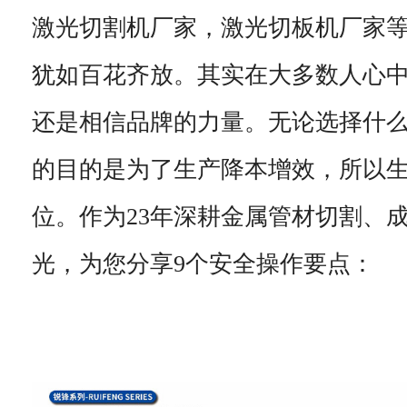
激光切割机厂家，激光切板机厂家
犹如百花齐放。其实在大多数人心
还是相信品牌的力量。无论选择什
的目的是为了生产降本增效，所以
位。作为23年深耕金属管材切割、
光，为您分享9个安全操作要点：