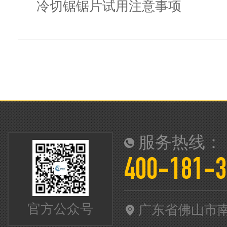
何？
冷切锯锯片试用注意事项
服务热线：
400-181-3
官方公众号
广东省佛山市