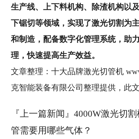
生产线、上下料机构、除渣机构以
下锯切等领域，实现了激光切割为
和制造，配备数字化管理系统，助
理，快速提高生产效益。
文章整理：十大品牌激光切管机 www.j
克智能装备有限公司整理提供，此
『上一篇新闻』
4000W激光切
管需要用哪些气体？