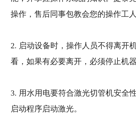
操作，售后同事包教会您的操作工
2. 启动设备时，操作人员不得离开
看，如果有必要离开，必须停止机
3. 用水用电要符合激光切管机安全
启动程序启动激光。