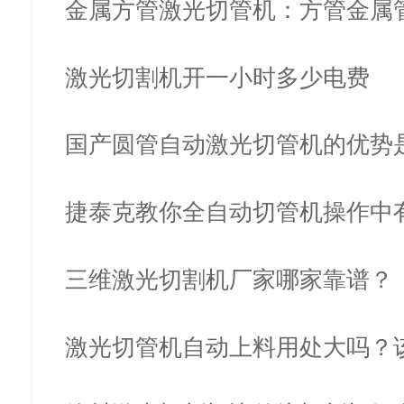
些？
金属方管激光切管机：方管金属
利器
激光切割机开一小时多少电费
国产圆管自动激光切管机的优势
么？
捷泰克教你全自动切管机操作中
意事…
三维激光切割机厂家哪家靠谱？
激光切管机自动上料用处大吗？